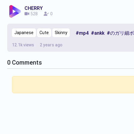
CHERRY
528
0
Japanese
Cute
Skinny
#mp4
#ankk
#のガリ細
12.1k views
2 years ago
0
Comments