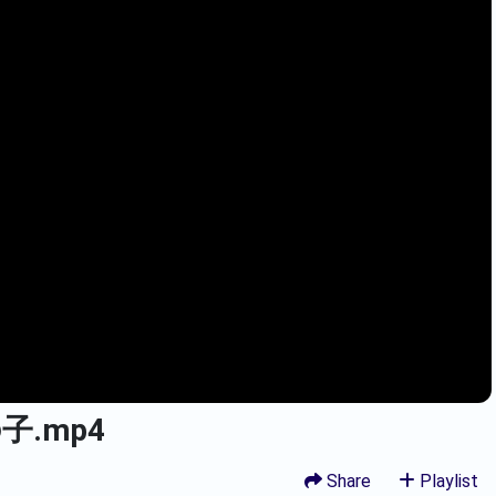
子.mp4
Share
Playlist